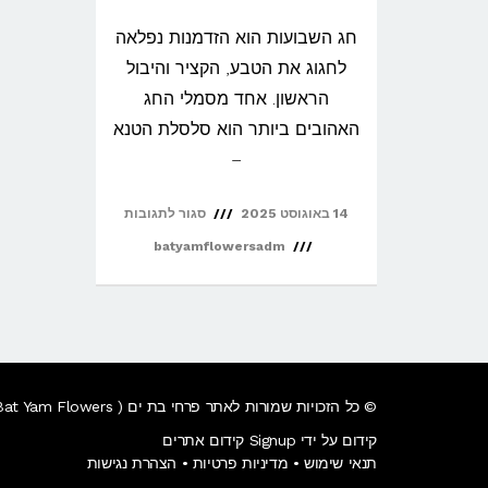
חג השבועות הוא הזדמנות נפלאה
לחגוג את הטבע, הקציר והיבול
הראשון. אחד מסמלי החג
האהובים ביותר הוא סלסלת הטנא
–
על
14 באוגוסט 2025
סגור לתגובות
איך
batyamflowersadm
להכין
סלסלת
טנא
לשבועות
© כל הזכויות שמורות לאתר פרחי בת ים ( Bat Yam Flowers) – חנות פרחים בבת ים – משלוחי פרחים, עציצים ומתנות מיוחדות.
–
קידום על ידי Signup קידום אתרים
שלב
תנאי שימוש
•
מדיניות פרטיות
•
הצהרת נגישות
אחר