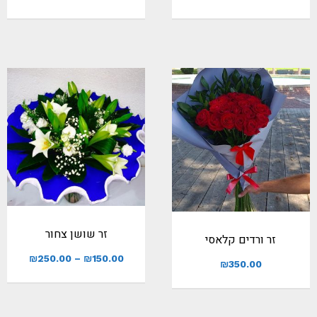
זר שושן צחור
זר ורדים קלאסי
₪
250.00
–
₪
150.00
₪
350.00